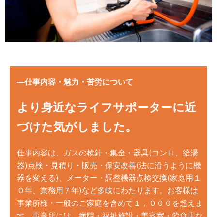
—仕事内容・魅力・苦労について
より身近なライフサポーターに近
づけた気がしました。
仕事内容は、ガスの検針・集金・器具(コンロ、給湯
器)点検・見積り・
販売・保安改善(法に沿うように機
器を変える)、メーター・調整機器点検交換(家庭用１
０年、業務用７年)など多岐にわたります。お客様は
事業所様・一般のご家庭を含めて１，０００を超えま
す。事業所には、病院・福祉施設・美容室・飲食店な